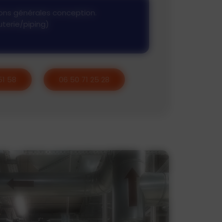
ations générales conception.
uterie/piping)
51 58
06 50 71 25 28