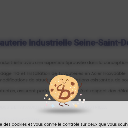
auterie Industrielle Seine-Saint-D
 industrielle avec une expertise éprouvée dans la conception,
dage TIG et Installation de Tuyauteries en Acier Inoxydable. 
 modifications de structures, d'installations existantes, de s
trictes, assurant performance, fiabilité et respect des délais
UDES DE FAISABILITÉ EN TUYAUTERIE INDUSTRIELLE
RIE INDUSTRIELLE
ise des cookies et vous donne le contrôle sur ceux que vous souh