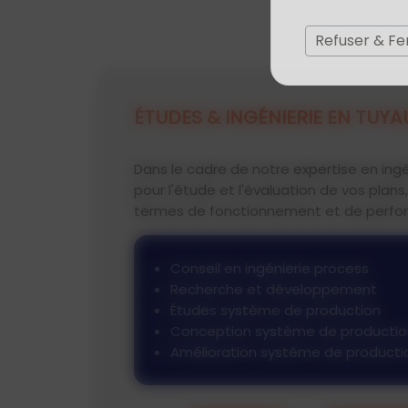
Refuser & F
ÉTUDES & INGÉNIERIE EN TUYA
Dans le cadre de notre expertise en ing
pour l'étude et l'évaluation de vos plans, 
termes de fonctionnement et de perfo
Conseil en ingénierie process
Recherche et développement
Études système de production
Conception système de productio
Amélioration système de producti