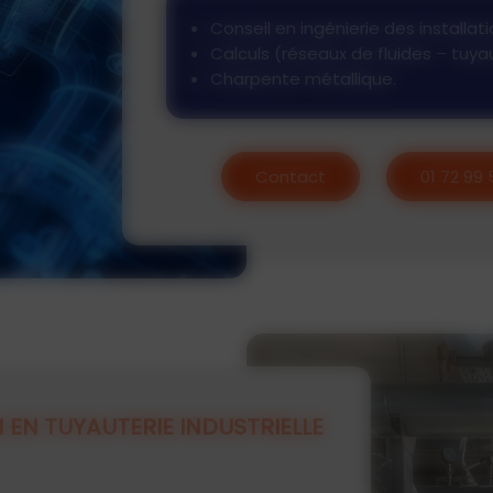
Conseil en ingénierie des install
Calculs (réseaux de fluides – tuya
Charpente métallique.
Contact
01 72 99 
 EN TUYAUTERIE INDUSTRIELLE