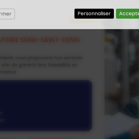
Personnaliser
Accepte
ermer
UTERIE SEINE-SAINT-DENIS
énierie, nous proposons nos services
afin de garantir leur faisabilité en
rmance :
n
on