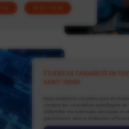
51 58
06 50 71 25 28
ÉTUDES DE FAISABILITÉ EN TUY
SAINT-DENIS
Nous analysons vos plans pour en évalue
compte les contraintes spécifiques de v
d'identifier les éventuels obstacles et
garantissant ainsi la réalisation efficac