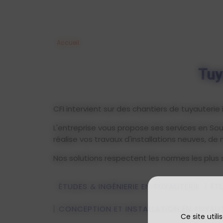
Accueil
Tuy
CFI intervient sur des chantiers de tuyauterie
L'entreprise vous propose ses services en Sou
réalise vos travaux d'installations neuves, de
Nos solutions respectent les normes les plus s
ÉTUDES & INGÉNIERIE EN TUYAUTERIE
ÉT
CONCEPTION ET INSTALLATION EN TUYAUTE
Ce site util